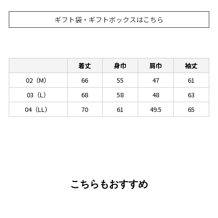
ギフト袋・ギフトボックスはこちら
着丈
身巾
肩巾
袖丈
02（M）
66
55
47
61
03（L）
68
58
48
63
04（LL）
70
61
49.5
65
こちらもおすすめ