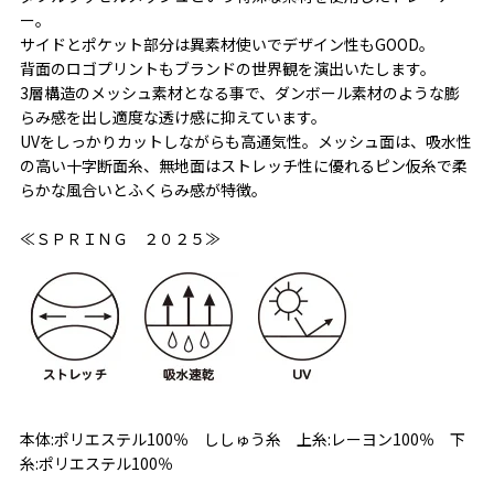
ー。
サイドとポケット部分は異素材使いでデザイン性もGOOD。
背面のロゴプリントもブランドの世界観を演出いたします。
3層構造のメッシュ素材となる事で、ダンボール素材のような膨
らみ感を出し適度な透け感に抑えています。
UVをしっかりカットしながらも高通気性。メッシュ面は、吸水性
の高い十字断面糸、無地面はストレッチ性に優れるピン仮糸で柔
らかな風合いとふくらみ感が特徴。
≪ＳＰＲＩＮＧ ２０２５≫
本体:ポリエステル100％ ししゅう糸 上糸:レーヨン100％ 下
糸:ポリエステル100％