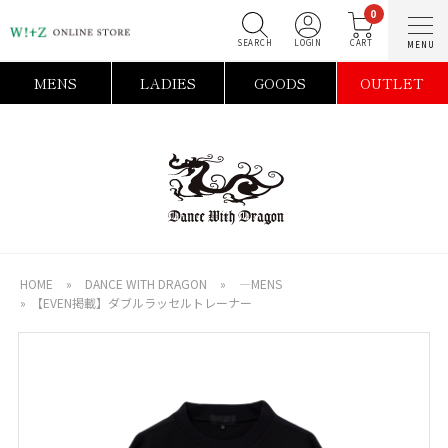
0
SEARCH
LOGIN
C
MENS
LADIES
GOODS
OUTLET
HOME
»
DANCE WITH DRAGON
»
―MENS
»
【EVEN掲載】ダブルラッセルトレーナー