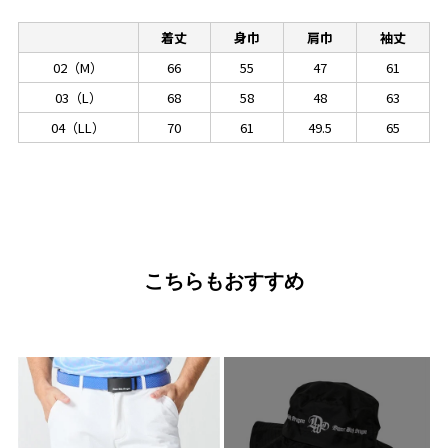
着丈
身巾
肩巾
袖丈
02（M）
66
55
47
61
03（L）
68
58
48
63
04（LL）
70
61
49.5
65
こちらもおすすめ