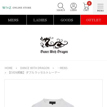
0
SEARCH
LOGIN
C
MENS
LADIES
GOODS
OUTLET
HOME
»
DANCE WITH DRAGON
»
―MENS
»
【EVEN掲載】ダブルラッセルトレーナー