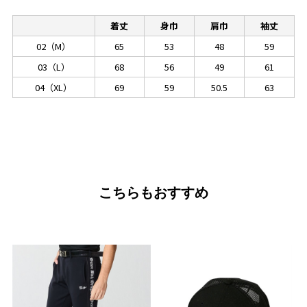
着丈
身巾
肩巾
袖丈
02（M）
65
53
48
59
03（L）
68
56
49
61
04（XL）
69
59
50.5
63
こちらもおすすめ