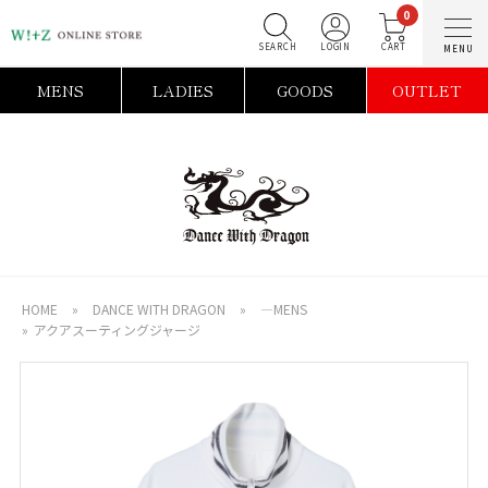
0
SEARCH
LOGIN
C
MENS
LADIES
GOODS
OUTLET
HOME
»
DANCE WITH DRAGON
»
―MENS
»
アクアスーティングジャージ