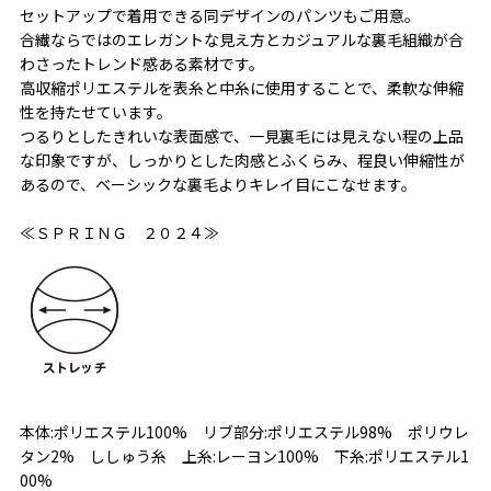
セットアップで着用できる同デザインのパンツもご用意。
合繊ならではのエレガントな見え方とカジュアルな裏毛組織が合
わさったトレンド感ある素材です。
高収縮ポリエステルを表糸と中糸に使用することで、柔軟な伸縮
性を持たせています。
つるりとしたきれいな表面感で、一見裏毛には見えない程の上品
な印象ですが、しっかりとした肉感とふくらみ、程良い伸縮性が
あるので、ベーシックな裏毛よりキレイ目にこなせます。
≪ＳＰＲＩＮＧ ２０２４≫
本体:ポリエステル100% リブ部分:ポリエステル98% ポリウレ
タン2% ししゅう糸 上糸:レーヨン100% 下糸:ポリエステル1
00%