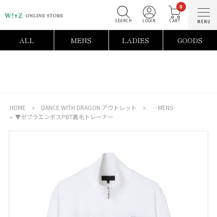
0
SEARCH
LOGIN
C
ALL
MENS
LADIES
GOODS
HOME
»
DANCE WITH DRAGON アウトレット
»
―MENS
»
▼ゼブラエンボスPBT裏毛トレーナー