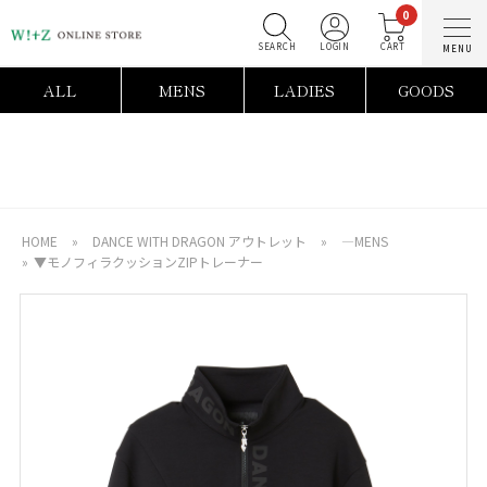
0
SEARCH
LOGIN
C
ALL
MENS
LADIES
GOODS
HOME
»
DANCE WITH DRAGON アウトレット
»
―MENS
»
▼モノフィラクッションZIPトレーナー