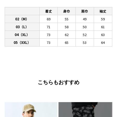
着丈
身巾
肩巾
袖丈
02（M）
69
55
49
59
03（L）
71
58
50
61
04（XL）
73
62
52
63
05（XXL）
73
65
53
64
こちらもおすすめ