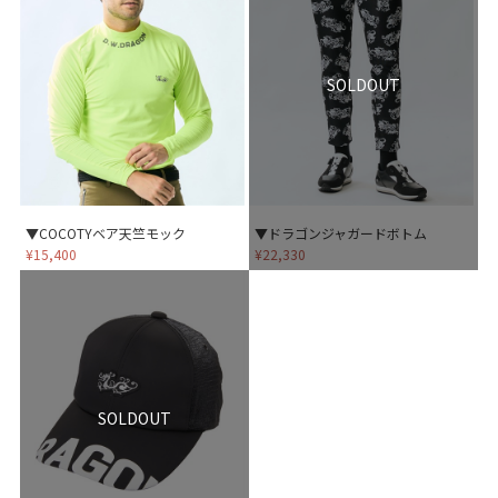
SOLDOUT
▼COCOTYベア天竺モック
▼ドラゴンジャガードボトム
¥15,400
¥22,330
SOLDOUT