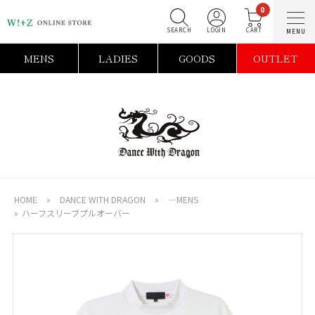
0
SEARCH
LOGIN
C
MENS
LADIES
GOODS
OUTLET
HOME
»
DANCE WITH DRAGON
»
―MENS
»
ハーフスリーブプルオーバー