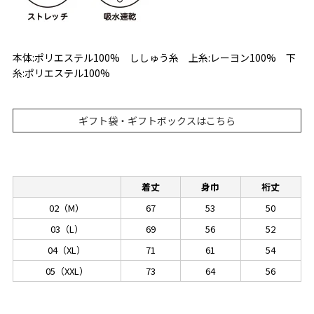
本体:ポリエステル100% ししゅう糸 上糸:レーヨン100% 下
糸:ポリエステル100%
ギフト袋・ギフトボックスはこちら
着丈
身巾
裄丈
02（M）
67
53
50
03（L）
69
56
52
04（XL）
71
61
54
05（XXL）
73
64
56