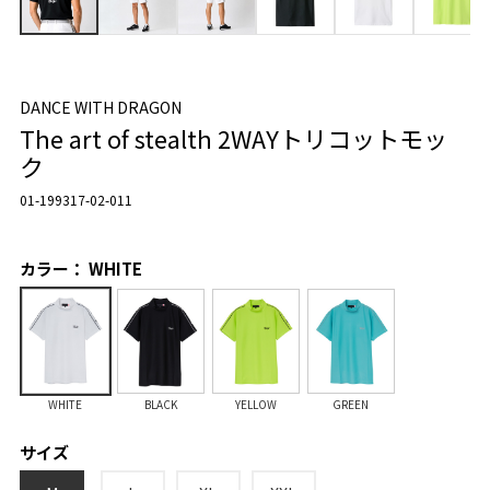
DANCE WITH DRAGON
The art of stealth 2WAYトリコットモッ
ク
01-199317-02-011
カラー： WHITE
WHITE
BLACK
YELLOW
GREEN
サイズ