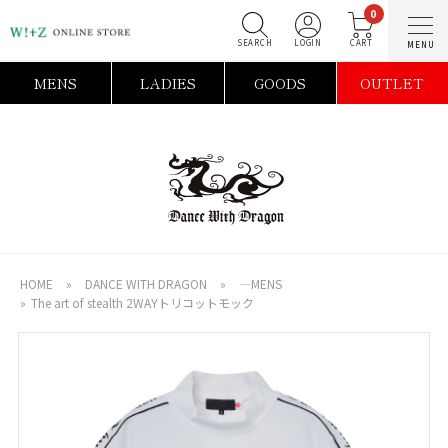
0
SEARCH
LOGIN
C
MENS
LADIES
GOODS
OUTLET
HOME
»
DANCE WITH DRAGON
»
―MENS
»
The art of stealth 2WAYトリコットモック