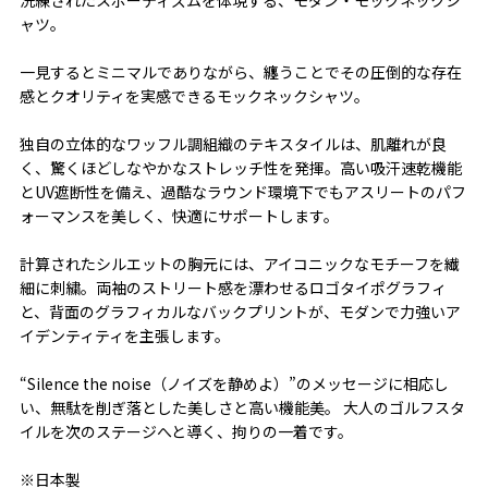
ャツ。
一見するとミニマルでありながら、纏うことでその圧倒的な存在
感とクオリティを実感できるモックネックシャツ。
独自の立体的なワッフル調組織のテキスタイルは、肌離れが良
く、驚くほどしなやかなストレッチ性を発揮。高い吸汗速乾機能
とUV遮断性を備え、過酷なラウンド環境下でもアスリートのパフ
ォーマンスを美しく、快適にサポートします。
計算されたシルエットの胸元には、アイコニックなモチーフを繊
細に刺繍。両袖のストリート感を漂わせるロゴタイポグラフィ
と、背面のグラフィカルなバックプリントが、モダンで力強いア
イデンティティを主張します。
“Silence the noise（ノイズを静めよ）”のメッセージに相応し
い、無駄を削ぎ落とした美しさと高い機能美。 大人のゴルフスタ
イルを次のステージへと導く、拘りの一着です。
※日本製