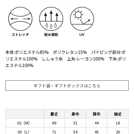
本体:ポリエステル85% ポリウレタン15% パイピング部分:ポ
リエステル100% ししゅう糸 上糸:レーヨン100% 下糸:ポリ
エステル100%
ギフト袋・ギフトボックスはこちら
着丈
身巾
肩巾
袖丈
02（M）
69
51
44
18
03（L）
71
54
45
20