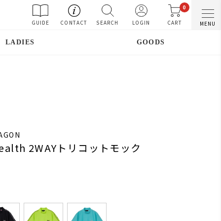
0
GUIDE
CONTACT
SEARCH
LOGIN
CART
MENU
LADIES
GOODS
RAGON
f stealth 2WAYトリコットモック