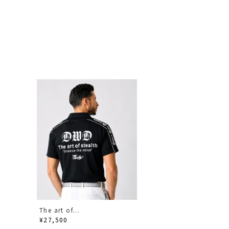
The art of...
¥27,500