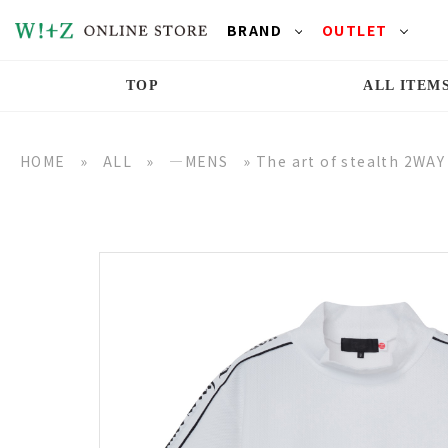
BRAND
OUTLET
TOP
ALL ITEM
HOME
»
ALL
»
―MENS
»
The art of stealth 