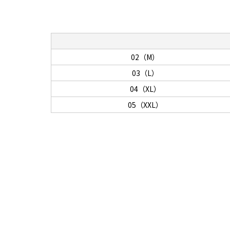
02（M）
03（L）
04（XL）
05（XXL）