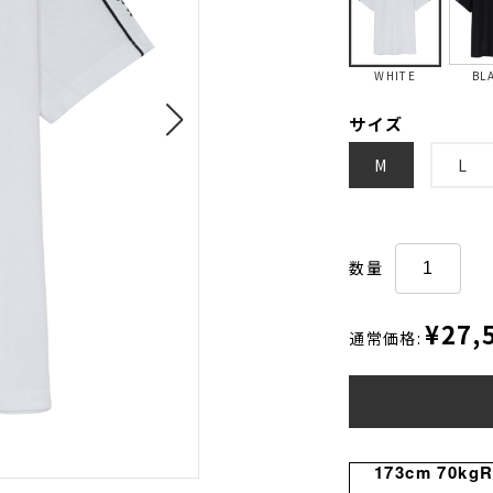
WHITE
BL
サイズ
M
L
数量
¥27,
通常価格:
173cm 70kg