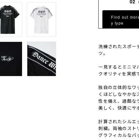
02
Find out mor
y type
洗練されたスポー
ツ。
一見するとミニマ
クオリティを実感
独自の立体的なワ
くほどしなやかな
性を備え、過酷な
美しく、快適にサ
計算されたシルエ
刺繍。両袖のスト
グラフィカルなバ