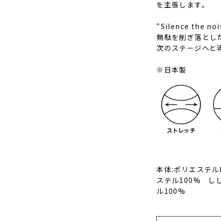
を主張します。
“Silence t
無駄を削ぎ落とし
次のステージへと
※日本製
本体:ポリエステル
ステル100% し
ル100%