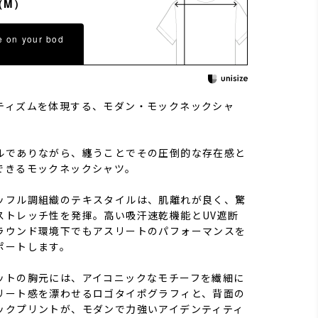
（M）
e on your bod
ティズムを体現する、モダン・モックネックシャ
ルでありながら、纏うことでその圧倒的な存在感と
できるモックネックシャツ。
ッフル調組織のテキスタイルは、肌離れが良く、驚
ストレッチ性を発揮。高い吸汗速乾機能とUV遮断
ラウンド環境下でもアスリートのパフォーマンスを
ポートします。
ットの胸元には、アイコニックなモチーフを繊細に
リート感を漂わせるロゴタイポグラフィと、背面の
ックプリントが、モダンで力強いアイデンティティ