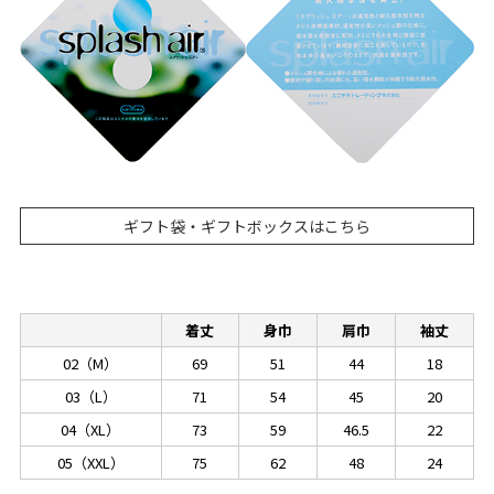
ギフト袋・ギフトボックスはこちら
着丈
身巾
肩巾
袖丈
02（M）
69
51
44
18
03（L）
71
54
45
20
04（XL）
73
59
46.5
22
05（XXL）
75
62
48
24