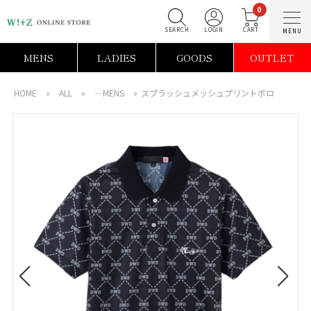
0
SEARCH
LOGIN
C
MENS
LADIES
GOODS
OUTLET
HOME
»
ALL
»
―MENS
»
スプラッシュメッシュプリントポロ