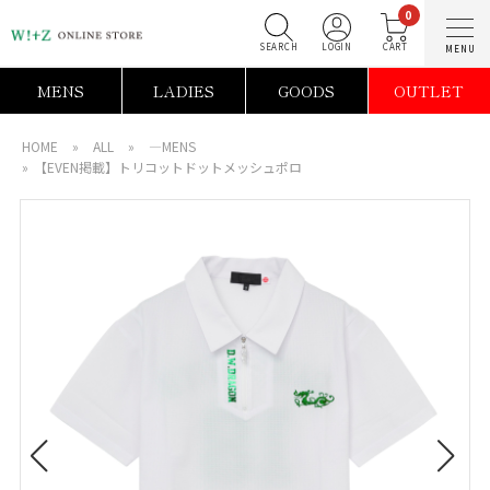
0
SEARCH
LOGIN
C
MENS
LADIES
GOODS
OUTLET
HOME
»
ALL
»
―MENS
»
【EVEN掲載】トリコットドットメッシュポロ