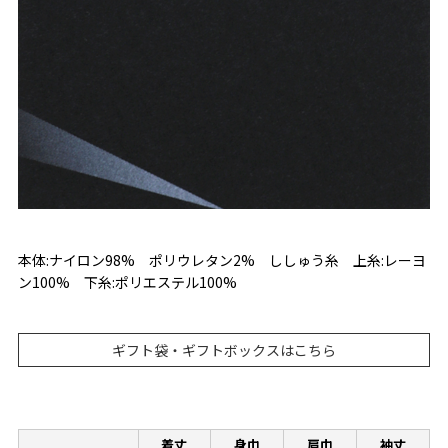
本体:ナイロン98% ポリウレタン2% ししゅう糸 上糸:レーヨ
ン100% 下糸:ポリエステル100%
ギフト袋・ギフトボックスはこちら
着丈
身巾
肩巾
袖丈