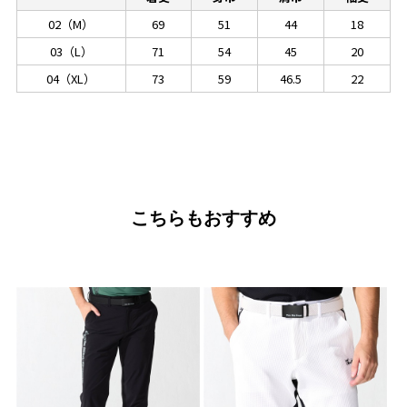
02（M）
69
51
44
18
03（L）
71
54
45
20
04（XL）
73
59
46.5
22
こちらもおすすめ