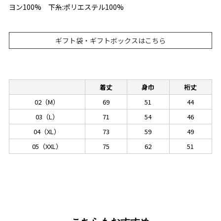
ヨン100% 下糸:ポリエステル100%
ギフト袋・ギフトボックスはこちら
着丈
身巾
裄丈
02（M）
69
51
44
03（L）
71
54
46
04（XL）
73
59
49
05（XXL）
75
62
51