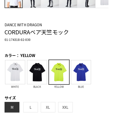
DANCE WITH DRAGON
CORDURAベア天竺モック
01-174318-02-030
カラー： YELLOW
WHITE
BLACK
YELLOW
BLUE
サイズ
M
L
XL
XXL