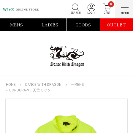
0
SEARCH
LOGIN
C
MENS
LADIES
GOODS
OUTLET
HOME
»
DANCE WITH DRAGON
»
―MENS
»
CORDURAベア天竺モック