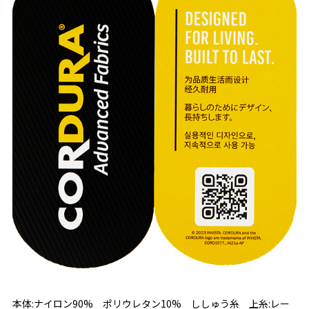
本体:ナイロン90% ポリウレタン10% ししゅう糸 上糸:レー