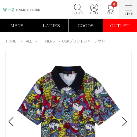
0
SEARCH
LOGIN
C
MENS
LADIES
GOODS
OUTLET
HOME
»
ALL
»
―MENS
»
OSKプリントジャージポロ