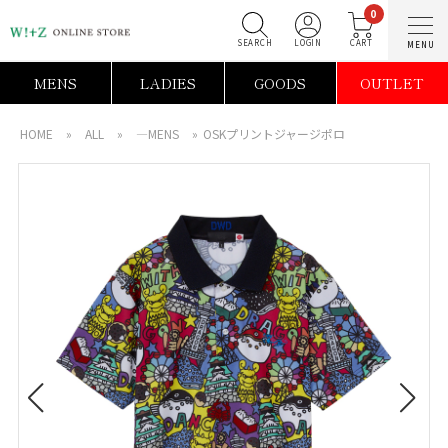
0
SEARCH
LOGIN
C
MENS
LADIES
GOODS
OUTLET
HOME
»
ALL
»
―MENS
»
OSKプリントジャージポロ