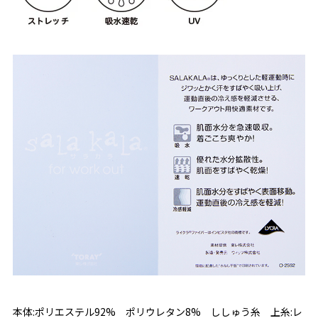
本体:ポリエステル92% ポリウレタン8% ししゅう糸 上糸:レ