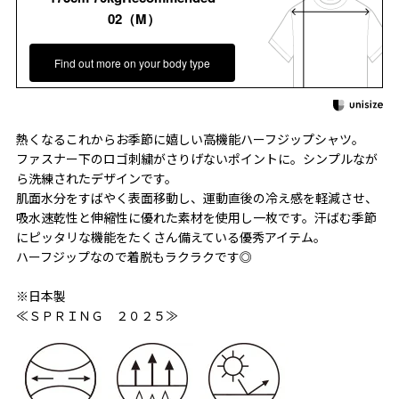
02（M）
Find out more on your body type
熱くなるこれからお季節に嬉しい高機能ハーフジップシャツ。
ファスナー下のロゴ刺繍がさりげないポイントに。シンプルなが
ら洗練されたデザインです。
肌面水分をすばやく表面移動し、運動直後の冷え感を軽減させ、
吸水速乾性と伸縮性に優れた素材を使用し一枚です。汗ばむ季節
にピッタリな機能をたくさん備えている優秀アイテム。
ハーフジップなので着脱もラクラクです◎
※日本製
≪ＳＰＲＩＮＧ ２０２５≫