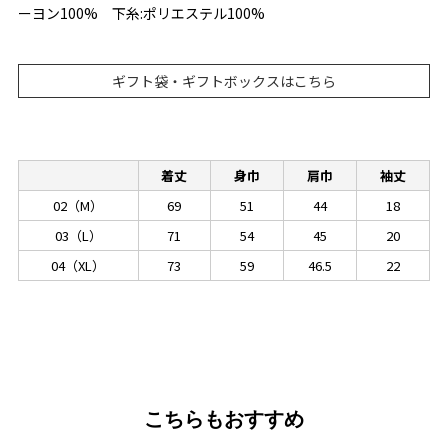
ーヨン100% 下糸:ポリエステル100%
ギフト袋・ギフトボックスはこちら
着丈
身巾
肩巾
袖丈
02（M）
69
51
44
18
03（L）
71
54
45
20
04（XL）
73
59
46.5
22
こちらもおすすめ