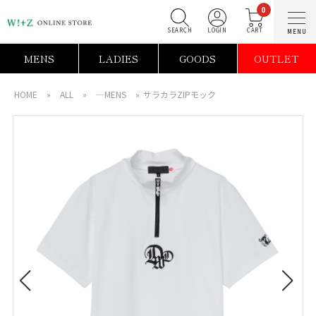
0
SEARCH
LOGIN
C
MENS
LADIES
GOODS
OUTLET
HOME
»
ALL
»
―MENS
»
サラカラZIPモック