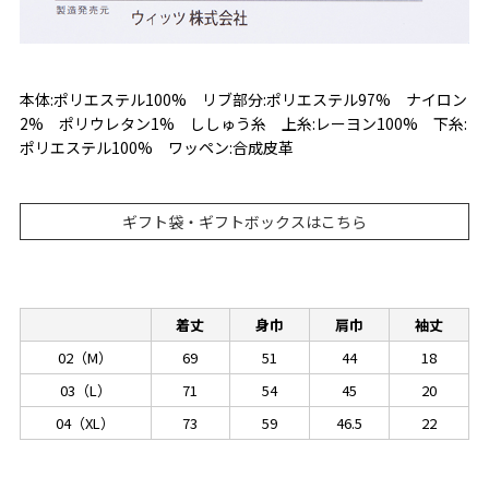
本体:ポリエステル100% リブ部分:ポリエステル97% ナイロン
2% ポリウレタン1% ししゅう糸 上糸:レーヨン100% 下糸:
ポリエステル100% ワッペン:合成皮革
ギフト袋・ギフトボックスはこちら
着丈
身巾
肩巾
袖丈
02（M）
69
51
44
18
03（L）
71
54
45
20
04（XL）
73
59
46.5
22