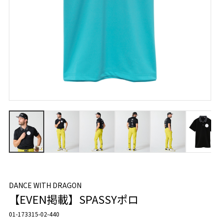
DANCE WITH DRAGON
【EVEN掲載】SPASSYポロ
01-173315-02-440