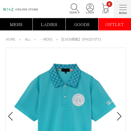
0
SEARCH
LOGIN
C
MENS
LADIES
GOODS
OUTLET
HOME
»
ALL
»
―MENS
»
【EVEN掲載】SPASSYポロ