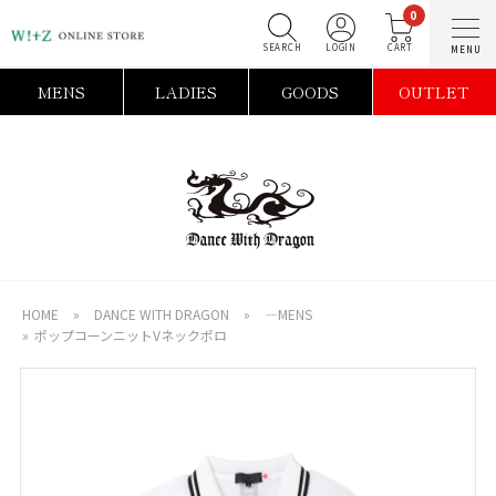
0
SEARCH
LOGIN
C
MENS
LADIES
GOODS
OUTLET
HOME
»
DANCE WITH DRAGON
»
―MENS
»
ポップコーンニットVネックポロ