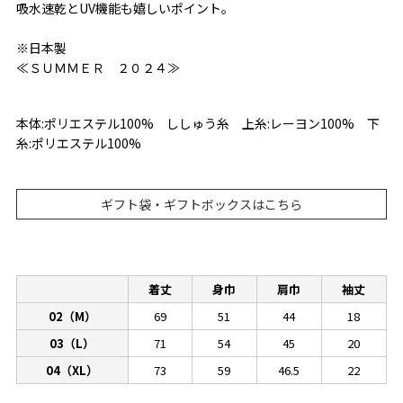
吸水速乾とUV機能も嬉しいポイント。
※日本製
≪ＳＵＭＭＥＲ ２０２４≫
本体:ポリエステル100% ししゅう糸 上糸:レーヨン100% 下
糸:ポリエステル100%
ギフト袋・ギフトボックスはこちら
着丈
身巾
肩巾
袖丈
02（M）
69
51
44
18
03（L）
71
54
45
20
04（XL）
73
59
46.5
22