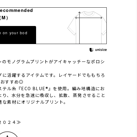
Recommended
（M）
e on your bod
シのモノグラムプリントがアイキャッチーなポロシ
グに活躍するアイテムです。レイヤードでももちろ
もおすすめ◎
テル糸『ECO BLUE®』を使用。編み地構造にお
より、水分を急速に吸収し、拡散、蒸発させること
適な素材にオリジナルプリント。
２０２４≫