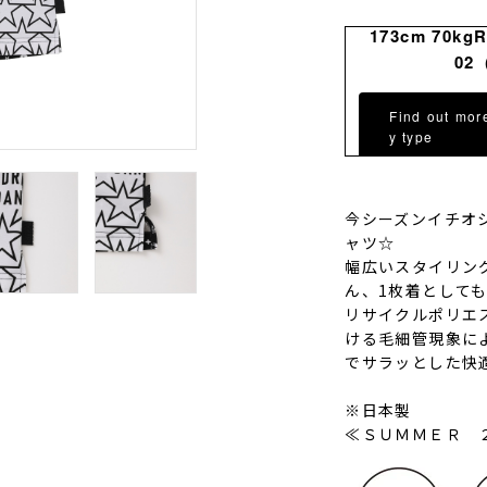
173cm 70kg
02
Find out mor
y type
今シーズンイチオ
ャツ☆
幅広いスタイリン
ん、1枚着として
リサイクルポリエス
ける毛細管現象に
でサラッとした快
※日本製
≪ＳＵＭＭＥＲ 