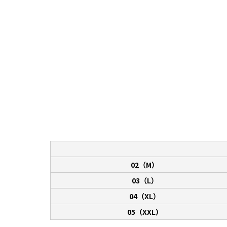
02（M）
03（L）
04（XL）
05（XXL）