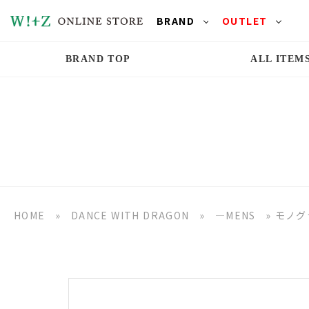
BRAND
OUTLET
BRAND TOP
ALL ITEM
HOME
»
DANCE WITH DRAGON
»
―MENS
»
モノグ