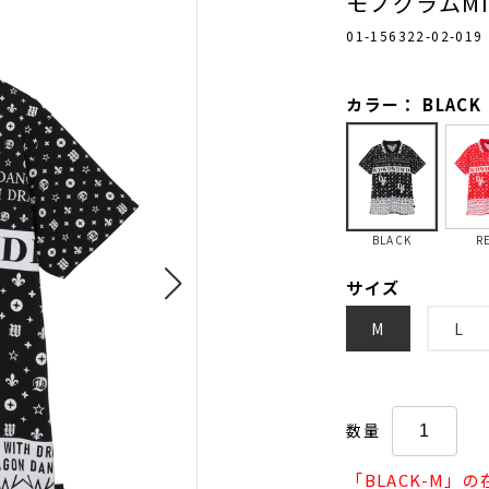
モノグラムM
01-156322-02-019
カラー： BLACK
BLACK
R
サイズ
M
L
数量
「BLACK-M」