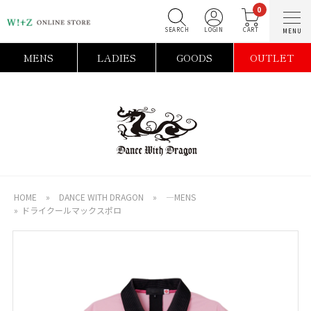
0
SEARCH
LOGIN
C
MENS
LADIES
GOODS
OUTLET
HOME
»
DANCE WITH DRAGON
»
―MENS
»
ドライクールマックスポロ