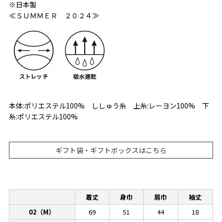
※日本製
≪ＳＵＭＭＥＲ ２０２４≫
本体:ポリエステル100% ししゅう糸 上糸:レーヨン100% 下
糸:ポリエステル100%
ギフト袋・ギフトボックスはこちら
着丈
身巾
肩巾
袖丈
02（M）
69
51
44
18