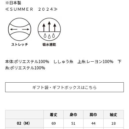
※日本製
≪ＳＵＭＭＥＲ ２０２４≫
本体:ポリエステル100% ししゅう糸 上糸:レーヨン100% 下
糸:ポリエステル100%
ギフト袋・ギフトボックスはこちら
着丈
身巾
肩巾
袖丈
02（M）
69
51
44
18