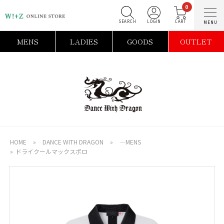
0
SEARCH
LOGIN
C
MENS
LADIES
GOODS
OUTLET
HOME
»
DANCE WITH DRAGON
»
―MENS
»
ドライクールマックスポロ