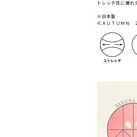
トレッチ性に優れ
※日本製
≪ＡＵＴＵＭＮ 