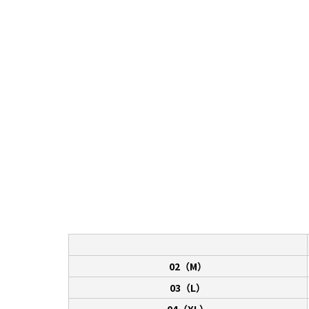
02（M）
03（L）