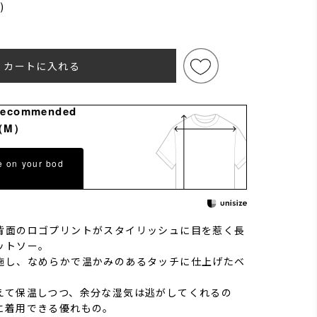
)
)
カートに入れる
Recommended
（M）
e on your bod
背面のロゴプリントがスタイリッシュに目を惹く長
ットソー。
施し、なめらかで温かみのあるタッチに仕上げたベ
えて保温しつつ、余分な湿気は逃がしてくれるの
に着用できる優れもの。