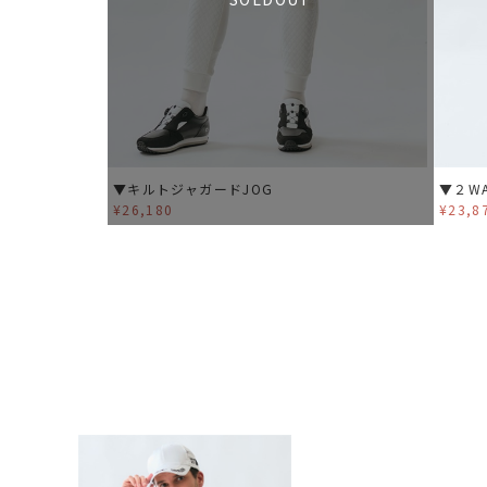
▼キルトジャガードJOG
▼２W
¥26,180
¥23,8