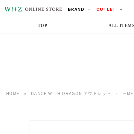
BRAND
OUTLET
TOP
ALL ITEM
HOME
»
DANCE WITH DRAGON アウトレット
»
―ME