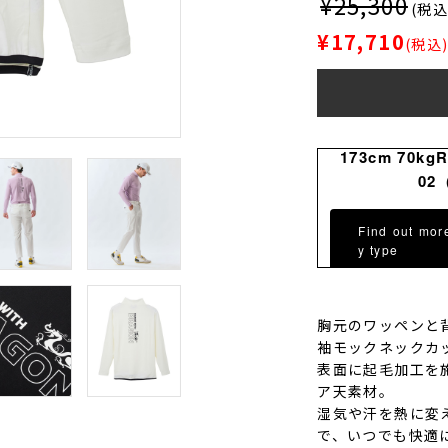
¥25,300
(税込
¥17,710
(税込
173cm 70kg
02
Find out mor
y type
胸元のワッペンと
袖モックネックカ
表面に起毛加工を
ア天素材。
湿気や汗を熱に変
で、いつでも快適