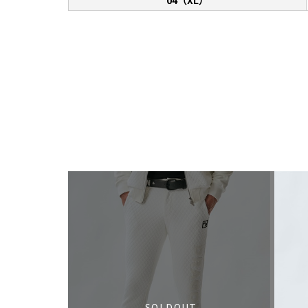
04（XL）
SOLDOUT