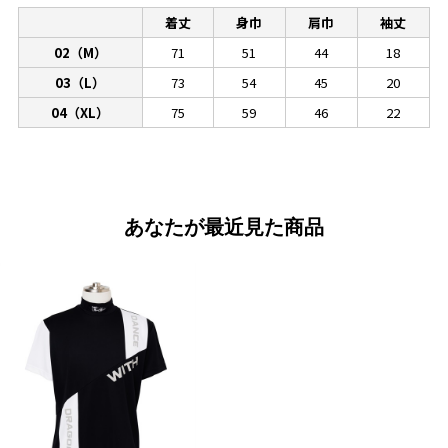
着丈
身巾
肩巾
袖丈
02（M）
71
51
44
18
03（L）
73
54
45
20
04（XL）
75
59
46
22
あなたが最近見た商品