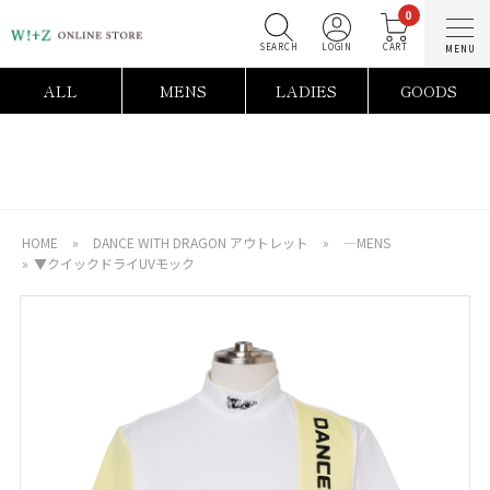
0
SEARCH
LOGIN
C
ALL
MENS
LADIES
GOODS
HOME
»
DANCE WITH DRAGON アウトレット
»
―MENS
»
▼クイックドライUVモック