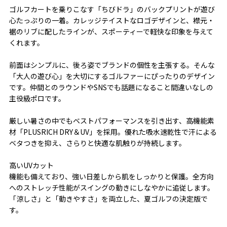
ゴルフカートを乗りこなす「ちびドラ」のバックプリントが遊び
心たっぷりの一着。カレッジテイストなロゴデザインと、襟元・
裾のリブに配したラインが、スポーティーで軽快な印象を与えて
くれます。
前面はシンプルに、後ろ姿でブランドの個性を主張する。そんな
「大人の遊び心」を大切にするゴルファーにぴったりのデザイン
です。仲間とのラウンドやSNSでも話題になること間違いなしの
主役級ポロです。
厳しい暑さの中でもベストパフォーマンスを引き出す、高機能素
材「PLUSRICH DRY＆UV」を採用。優れた吸水速乾性で汗による
ベタつきを抑え、さらりと快適な肌触りが持続します。
高いUVカット
機能も備えており、強い日差しから肌をしっかりと保護。全方向
へのストレッチ性能がスイングの動きにしなやかに追従します。
「涼しさ」と「動きやすさ」を両立した、夏ゴルフの決定版で
す。