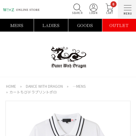
0
SEARCH
LOGIN
C
MENS
LADIES
GOODS
OUTLET
HOME
»
DANCE WITH DRAGON
»
―MENS
»
カートちびドラプリントポロ