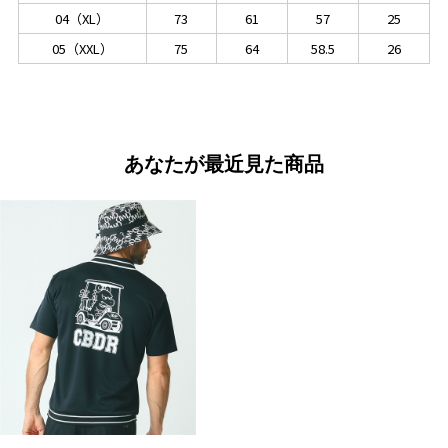
04（XL）
73
61
57
25
05（XXL）
75
64
58.5
26
あなたが最近見た商品