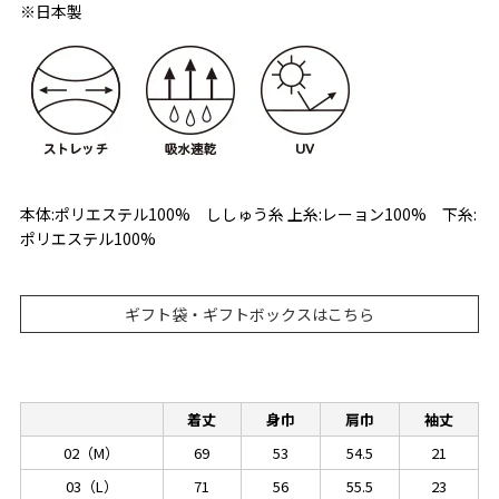
※日本製
本体:ポリエステル100% ししゅう糸 上糸:レーョン100% 下糸:
ポリエステル100%
ギフト袋・ギフトボックスはこちら
着丈
身巾
肩巾
袖丈
02（M）
69
53
54.5
21
03（L）
71
56
55.5
23