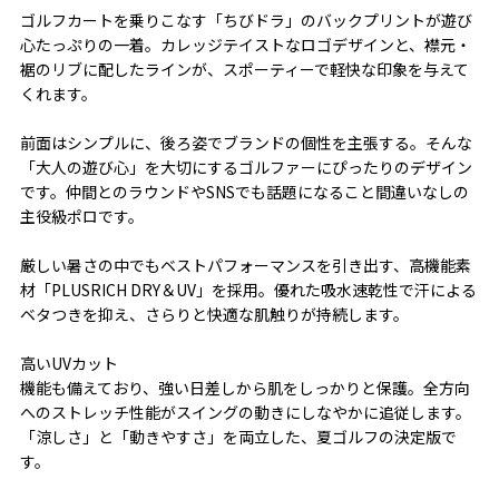
ゴルフカートを乗りこなす「ちびドラ」のバックプリントが遊び
心たっぷりの一着。カレッジテイストなロゴデザインと、襟元・
裾のリブに配したラインが、スポーティーで軽快な印象を与えて
くれます。
前面はシンプルに、後ろ姿でブランドの個性を主張する。そんな
「大人の遊び心」を大切にするゴルファーにぴったりのデザイン
です。仲間とのラウンドやSNSでも話題になること間違いなしの
主役級ポロです。
厳しい暑さの中でもベストパフォーマンスを引き出す、高機能素
材「PLUSRICH DRY＆UV」を採用。優れた吸水速乾性で汗による
ベタつきを抑え、さらりと快適な肌触りが持続します。
高いUVカット
機能も備えており、強い日差しから肌をしっかりと保護。全方向
へのストレッチ性能がスイングの動きにしなやかに追従します。
「涼しさ」と「動きやすさ」を両立した、夏ゴルフの決定版で
す。