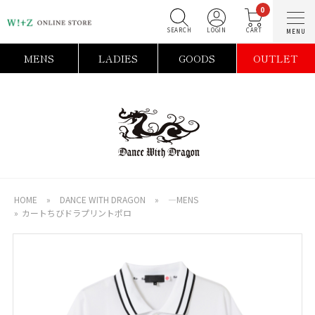
0
SEARCH
LOGIN
C
MENS
LADIES
GOODS
OUTLET
HOME
»
DANCE WITH DRAGON
»
―MENS
»
カートちびドラプリントポロ