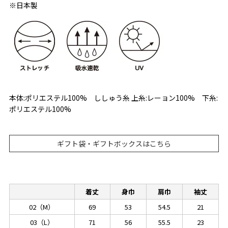
※日本製
本体:ポリエステル100% ししゅう糸 上糸:レーョン100% 下糸:
ポリエステル100%
ギフト袋・ギフトボックスはこちら
着丈
身巾
肩巾
袖丈
02（M）
69
53
54.5
21
03（L）
71
56
55.5
23