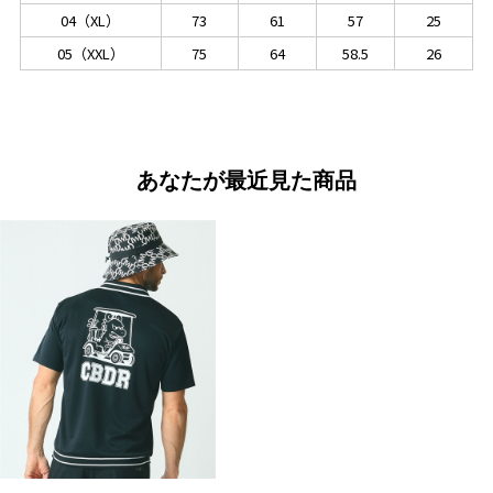
04（XL）
73
61
57
25
05（XXL）
75
64
58.5
26
あなたが最近見た商品