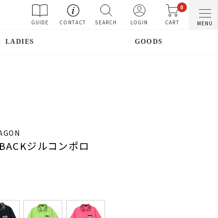
0
GUIDE
CONTACT
SEARCH
LOGIN
CART
MENU
LADIES
GOODS
RAGON
BACKジルコンポロ