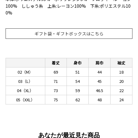
100% ししゅう糸 上糸:レーヨン100% 下糸:ポリエステル10
0%
ギフト袋・ギフトボックスはこちら
着丈
身巾
肩巾
袖丈
02（M）
69
51
44
18
03（L）
71
54
45
20
04（XL）
73
59
46.5
22
05（XXL）
75
62
48
24
あなたが最近見た商品