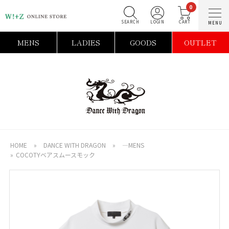
0
SEARCH
LOGIN
C
MENS
LADIES
GOODS
OUTLET
HOME
»
DANCE WITH DRAGON
»
―MENS
»
COCOTYベアスムースモック