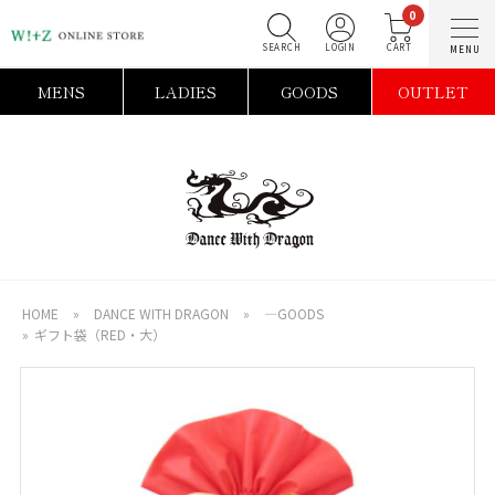
0
SEARCH
LOGIN
C
MENS
LADIES
GOODS
OUTLET
HOME
»
DANCE WITH DRAGON
»
―GOODS
»
ギフト袋（RED・大）